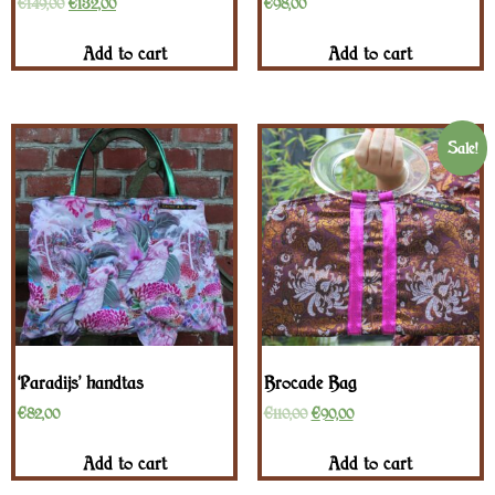
€
149,00
€
132,00
€
98,00
Add to cart
Add to cart
Sale!
‘Paradijs’ handtas
Brocade Bag
€
82,00
€
110,00
€
90,00
Add to cart
Add to cart